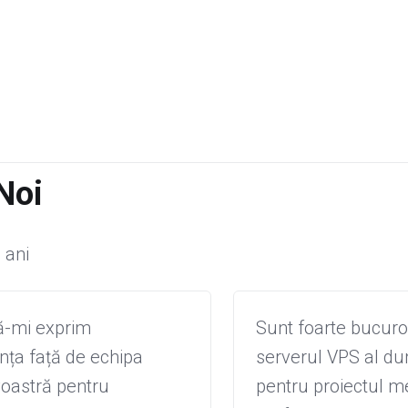
 Noi
 ani
ă-mi exprim
Sunt foarte bucur
nța față de echipa
serverul VPS al d
astră pentru
pentru proiectul m