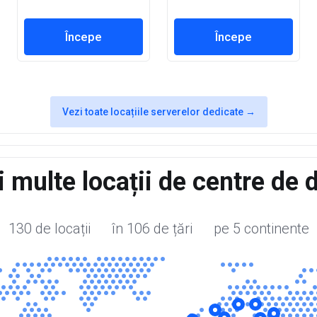
Începe
Începe
Vezi toate locațiile serverelor dedicate →
 multe locații de centre de 
130 de locații în 106 de țări pe 5 continente