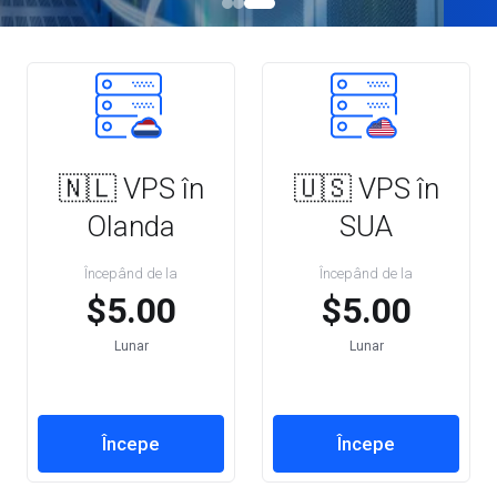
🇳🇱 VPS în
🇺🇸 VPS în
Olanda
SUA
Începând de la
Începând de la
$5.00
$5.00
Lunar
Lunar
Începe
Începe