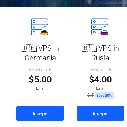
🇩🇪 VPS în
🇷🇺 VPS în
Germania
Rusia
Începând de la
Începând de la
$5.00
$4.00
Lunar
Lunar
$.5
Save 20%
Începe
Începe