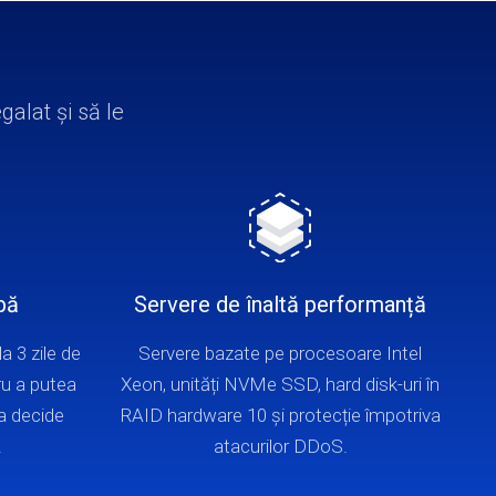
galat și să le
bă
Servere de înaltă performanță
la 3 zile de
Servere bazate pe procesoare Intel
ru a putea
Xeon, unități NVMe SSD, hard disk-uri în
 a decide
RAID hardware 10 și protecție împotriva
.
atacurilor DDoS.