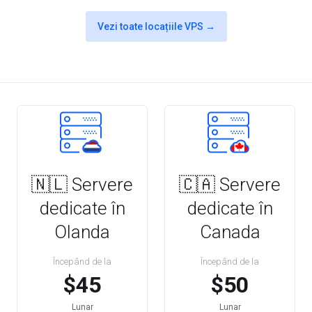
Vezi toate locațiile VPS →
🇳🇱 Servere
🇨🇦 Servere
dedicate în
dedicate în
Olanda
Canada
Începând de la
Începând de la
$45
$50
Lunar
Lunar