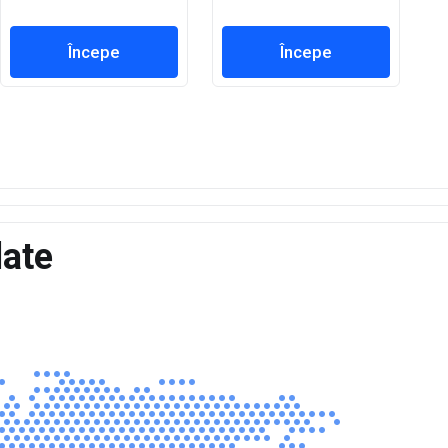
Începe
Începe
date