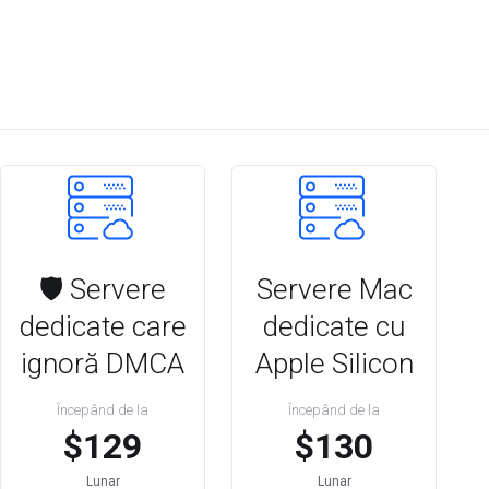
🛡️ Servere
Servere Mac
dedicate care
dedicate cu
ignoră DMCA
Apple Silicon
Începând de la
Începând de la
$129
$130
Lunar
Lunar