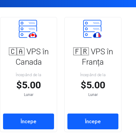
🇨🇦 VPS în
🇫🇷 VPS în
Canada
Franța
Începând de la
Începând de la
$5.00
$5.00
Lunar
Lunar
Începe
Începe