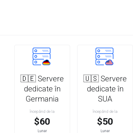
🇩🇪 Servere
🇺🇸 Servere
dedicate în
dedicate în
Germania
SUA
Începând de la
Începând de la
$60
$50
Lunar
Lunar