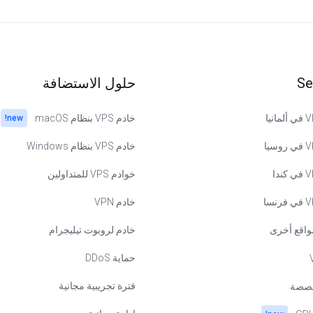
حلول الاستضافة
Se
خادم VPS بنظام macOS
new!
خادم VPS بنظام Windows
خوادم VPS للمتداولين
خادم VPN
خادم لروبوت تيليجرام
مواقع أخر
حماية DDoS

فترة تجريبية مجانية

خواد