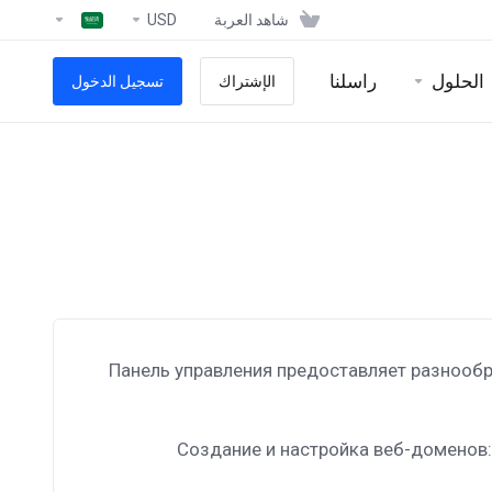
شاهد العربة
USD
الحلول
راسلنا
الإشتراك
تسجيل الدخول
Панель управления предоставляет разнообр
Создание и настройка веб-доменов: