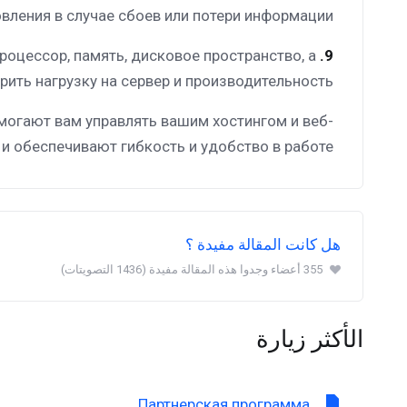
вления в случае сбоев или потери информации.
роцессор, память, дисковое пространство, а
9.
ить нагрузку на сервер и производительность.
могают вам управлять вашим хостингом и веб-
 обеспечивают гибкость и удобство в работе.
هل كانت المقالة مفيدة ؟
355 أعضاء وجدوا هذه المقالة مفيدة (1436 التصويتات)
الأكثر زيارة
Партнерская программа