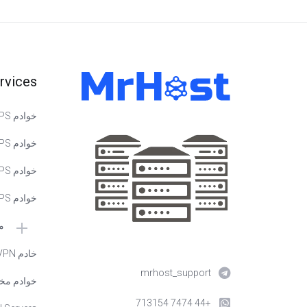
rvices
خوادم VPS في ألمانيا
خوادم VPS في روسيا
خوادم VPS في كندا
خوادم VPS في فرنسا
ى
🇱 VPS في هولندا
خادم VPN
mrhost_support
🇸 VPS في الولايات المتحدة
م مخصصة
+44 7474 713154