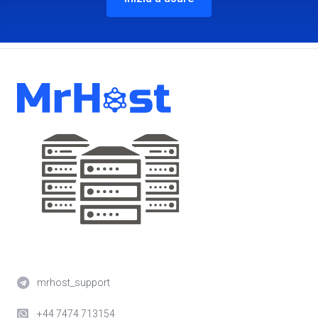
mrhost_support
+44 7474 713154