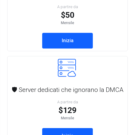
A partire da
$50
Mensile
Inizia
🛡️ Server dedicati che ignorano la DMCA
A partire da
$129
Mensile