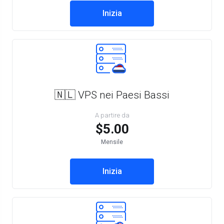
Inizia
🇳🇱 VPS nei Paesi Bassi
A partire da
$5.00
Mensile
Inizia