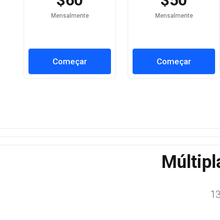
$60
$50
Mensalmente
Mensalmente
Começar
Começar
Múltipl
1