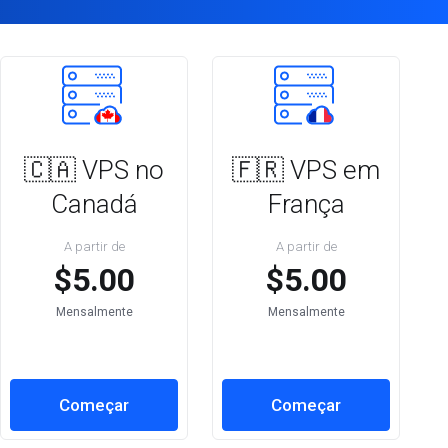
🇨🇦 VPS no
🇫🇷 VPS em
Canadá
França
A partir de
A partir de
$5.00
$5.00
Mensalmente
Mensalmente
Começar
Começar