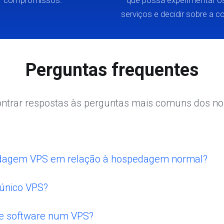
compromissos.
que possa experimentar o
serviços e decidir sobre a 
Perguntas frequentes
ntrar respostas às perguntas mais comuns dos nos
edagem VPS em relação à hospedagem normal?
 único VPS?
 de software num VPS?