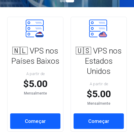
🇳🇱 VPS nos
🇺🇸 VPS nos
Países Baixos
Estados
Unidos
A partir de
$5.00
A partir de
$5.00
Mensalmente
Mensalmente
Começar
Começar