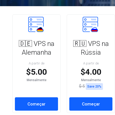
🇩🇪 VPS na
🇷🇺 VPS na
Alemanha
Rússia
A partir de
A partir de
$5.00
$4.00
Mensalmente
Mensalmente
$.5
Save 20%
Começar
Começar