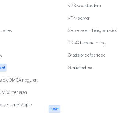
VPS voor traders
VPN-server
ocaties
Server voor Telegram-bot
rland
DDoS-bescherming
S
Gratis proefperiode
s
aïne
Gratis beheer
ew!
n
rs die DMCA negeren
and
 DMCA negeren
den
ervers met Apple
new!
serland
erenigd Koninkrijk