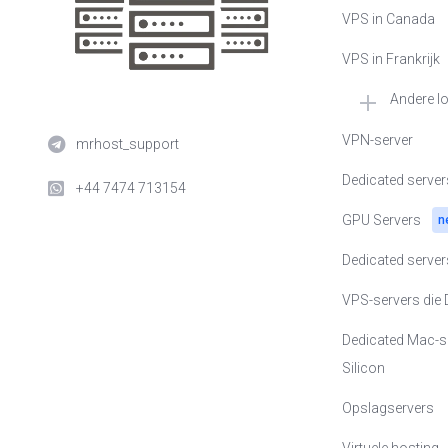
VPS in Canada
VPS in Frankrijk
Andere l
🇳🇱 VPS in Nede
VPN-server
mrhost_support
🇺🇸 VPS in de V
Dedicated server
+44 7474 713154
🇺🇦 VPS in Oekr
GPU Servers
n
🇵🇱 VPS in Pole
Dedicated serve
🇪🇪 VPS in Estl
VPS-servers die
🇸🇪 VPS in Zwe
Dedicated Mac-s
Silicon
🇨🇭 VPS in Zwit
Opslagservers
🇬🇧 VPS in het V