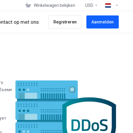
Winkelwagen bekijken
USD
ntact op met ons
Registreren
Aanmelden
го
объеме
ует
о