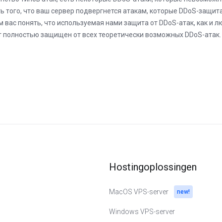
ь того, что ваш сервер подвергнется атакам, которые DDoS-защит
 вас понять, что используемая нами защита от DDoS-атак, как и л
дет полностью защищен от всех теоретически возможных DDoS-атак.
Hostingoplossingen
MacOS VPS-server
new!
Windows VPS-server