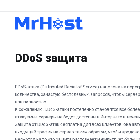
DDoS защита
DDoS-атака (Distributed Denial of Service) нацелена на пе
количества, зачастую бесполезных, запросов, чтобы серве
или полностью.
К сожалению, DDoS-атаки постепенно становятся все боле
атакуемые серверы не будут доступны в Интернете в течен
Защита от DDoS-атак бесплатна для всех клиентов, она а
входящий трафик на сервер таким образом, чтобы вредоно
Несмотря на то что защита распознает и фильтрует больши