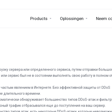
Products
Oplossingen
Neem co
регрузку сервера или определенного сервиса, путем отправки большо
р или сервис был не в состоянии выполнять свою работу в полном 
е частым явлением в Интернете. Без эффективной защиты от DDoS
ие длительного времени.
втоматически обнаруживает большинство типов DDoS-атак и фильтр
сный трафик отбрасывался еще до поступления на ваш сервер.
нство типов атак, есть некоторые DDoS-атаки, которые невозможн