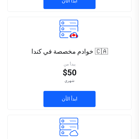
ابدأ الآن
🇨🇦 خوادم مخصصة في كندا
يبدأ من
$50
شهري
ابدأ الآن