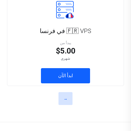
🇫🇷 VPS في فرنسا
يبدأ من
$5.00
شهري
ابدأ الآن
→