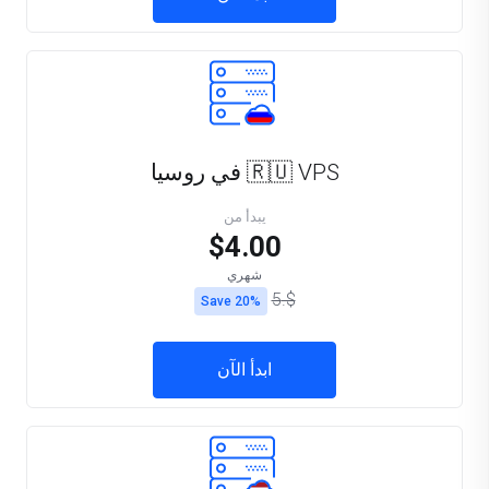
🇷🇺 VPS في روسيا
يبدأ من
$4.00
شهري
$.5
Save 20%
ابدأ الآن