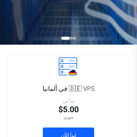
🇩🇪 VPS في ألمانيا
يبدأ من
$5.00
شهري
ابدأ الآن