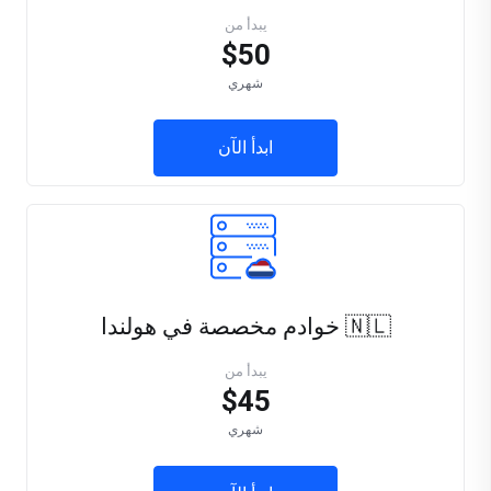
يبدأ من
$50
شهري
ابدأ الآن
🇳🇱 خوادم مخصصة في هولندا
يبدأ من
$45
شهري