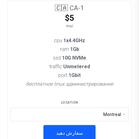
🇨🇦 CA-1
$5
/mo
cpu
1x4.4GHz
ram
1Gb
ssd
10G NVMe
traffic
Unmetered
port
1Gbit
бесплатное linux администрирование
LOCATION
سفارش دهید