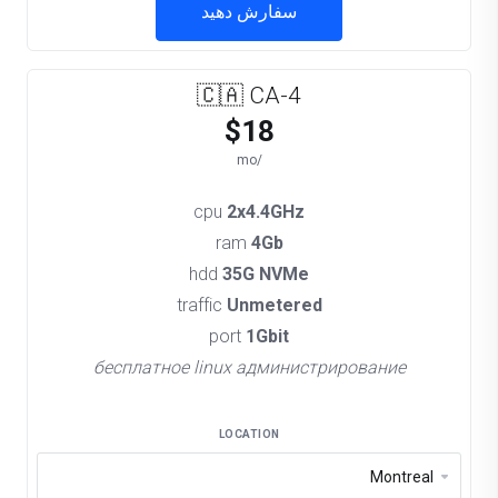
سفارش دهید
🇨🇦 CA-4
$18
/mo
cpu
2x4.4GHz
ram
4Gb
hdd
35G NVMe
traffic
Unmetered
port
1Gbit
бесплатное linux администрирование
LOCATION