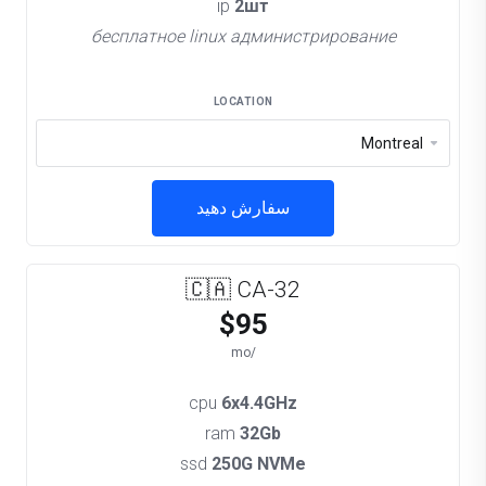
ip
2шт
бесплатное linux администрирование
LOCATION
سفارش دهید
🇨🇦 CA-32
$95
/mo
cpu
6x4.4GHz
ram
32Gb
ssd
250G NVMe