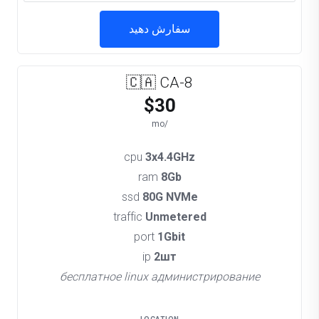
سفارش دهید
🇨🇦 CA-8
$30
/mo
cpu
3x4.4GHz
ram
8Gb
ssd
80G NVMe
traffic
Unmetered
port
1Gbit
ip
2шт
бесплатное linux администрирование