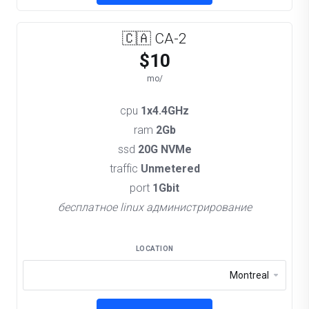
🇨🇦 CA-2
$10
/mo
cpu
1x4.4GHz
ram
2Gb
ssd
20G NVMe
traffic
Unmetered
port
1Gbit
бесплатное linux администрирование
LOCATION