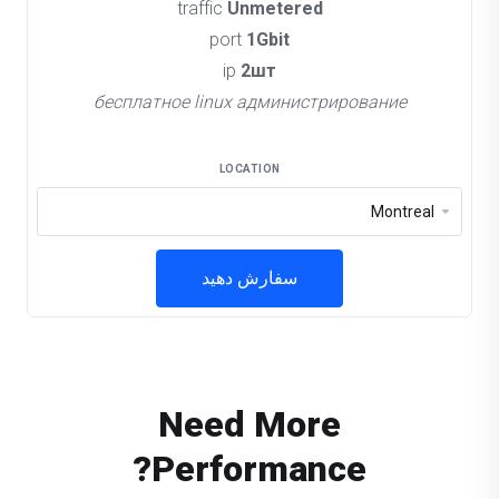
traffic
Unmetered
port
1Gbit
ip
2шт
бесплатное linux администрирование
LOCATION
سفارش دهید
Need More
Performance?