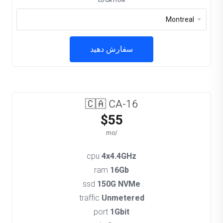
LOCATION
سفارش دهید
🇨🇦 CA-16
$55
/mo
cpu
4x4.4GHz
ram
16Gb
ssd
150G NVMe
traffic
Unmetered
port
1Gbit