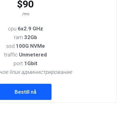
$90
/mo
cpu
6x2.9 GHz
ram
32Gb
ssd
100G NVMe
traffic
Unmetered
port
1Gbit
ное linux администрирование
Bestill nå