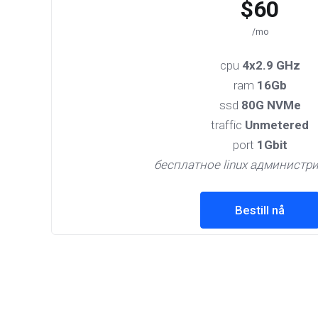
$60
/mo
cpu
4x2.9 GHz
ram
16Gb
ssd
80G NVMe
traffic
Unmetered
port
1Gbit
бесплатное linux администр
Bestill nå