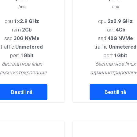
/mo
/mo
cpu
1x2.9 GHz
cpu
2x2.9 GHz
ram
2Gb
ram
4Gb
ssd
30G NVMe
ssd
40G NVMe
traffic
Unmetered
traffic
Unmetered
port
1Gbit
port
1Gbit
бесплатное linux
бесплатное linux
дминистрирование
администрирован
Bestill nå
Bestill nå