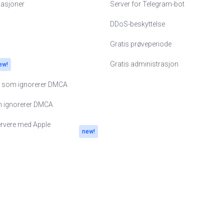
kasjoner
Server for Telegram-bot
land
DDoS-beskyttelse
Gratis prøveperiode
e
na
Gratis administrasjon
ew!
re som ignorerer DMCA
nd
m ignorerer DMCA
ge
ervere med Apple
new!
itannia
ia
S
pore