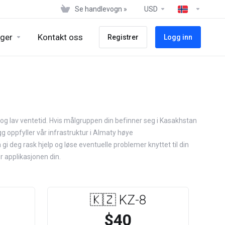
Se handlevogn »
USD
ger
Kontakt oss
Registrer
Logg inn
g og lav ventetid. Hvis målgruppen din befinner seg i Kasakhstan
egg oppfyller vår infrastruktur i Almaty høye
 gi deg rask hjelp og løse eventuelle problemer knyttet til din
r applikasjonen din.
🇰🇿 KZ-8
$40