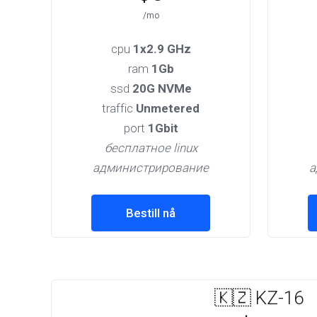
/mo
cpu
1x2.9 GHz
ram
1Gb
ssd
20G NVMe
traffic
Unmetered
port
1Gbit
бесплатное linux
администрирование
а
Bestill nå
🇰🇿 KZ-16