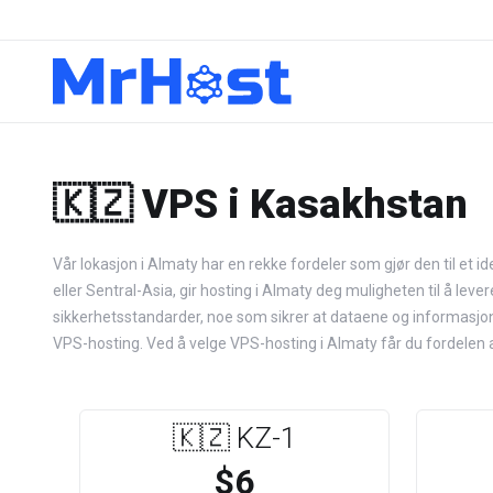
🇰🇿 VPS i Kasakhstan
Vår lokasjon i Almaty har en rekke fordeler som gjør den til et i
eller Sentral-Asia, gir hosting i Almaty deg muligheten til å leve
sikkerhetsstandarder, noe som sikrer at dataene og informasjonen d
VPS-hosting. Ved å velge VPS-hosting i Almaty får du fordelen av 
🇰🇿 KZ-1
$6