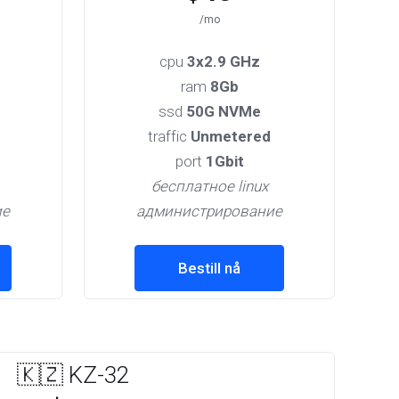
/mo
cpu
3x2.9 GHz
ram
8Gb
ssd
50G NVMe
traffic
Unmetered
port
1Gbit
бесплатное linux
ие
администрирование
Bestill nå
🇰🇿 KZ-32