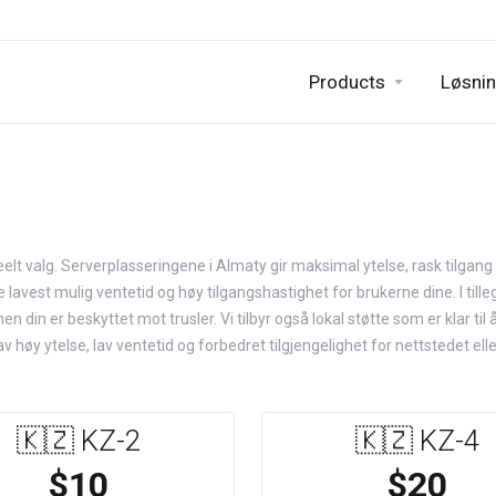
Products
Løsnin
deelt valg. Serverplasseringene i Almaty gir maksimal ytelse, rask tilgan
re lavest mulig ventetid og høy tilgangshastighet for brukerne dine. I till
in er beskyttet mot trusler. Vi tilbyr også lokal støtte som er klar til å
høy ytelse, lav ventetid og forbedret tilgjengelighet for nettstedet elle
🇰🇿 KZ-2
🇰🇿 KZ-4
$10
$20