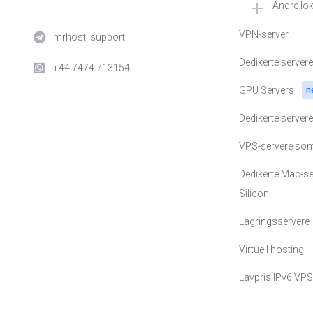
Andre lo
🇳🇱 VPS i Neder
VPN-server
mrhost_support
🇺🇸 VPS i USA
Dedikerte server
+44 7474 713154
🇺🇦 VPS i Ukrai
GPU Servers
n
🇵🇱 VPS i Polen
Dedikerte serve
🇪🇪 VPS i Estla
VPS-servere so
🇸🇪 VPS i Sveri
Dedikerte Mac-s
Silicon
🇨🇭 VPS i Sveits
Lagringsservere
🇬🇧 VPS i Storbr
Virtuell hosting
🇨🇿 VPS i Tsjekk
Lavpris IPv6 VP
🇸🇬 VPS i Singa