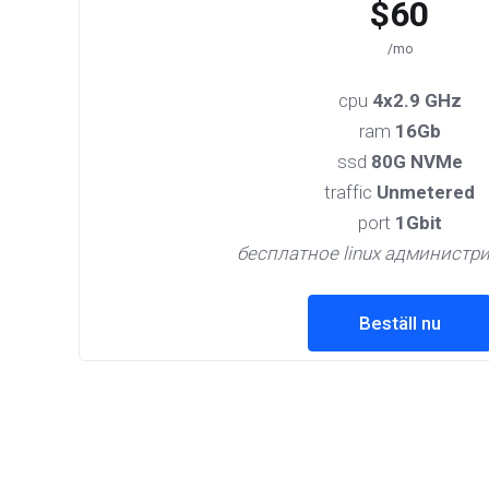
$60
/mo
cpu
4x2.9 GHz
ram
16Gb
ssd
80G NVMe
traffic
Unmetered
port
1Gbit
бесплатное linux администр
Beställ nu