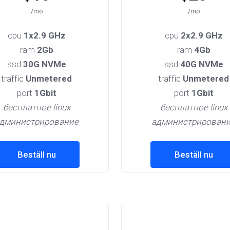
/mo
/mo
cpu
1x2.9 GHz
cpu
2x2.9 GHz
ram
2Gb
ram
4Gb
ssd
30G NVMe
ssd
40G NVMe
traffic
Unmetered
traffic
Unmetered
port
1Gbit
port
1Gbit
бесплатное linux
бесплатное linux
дминистрирование
администрирован
Beställ nu
Beställ nu