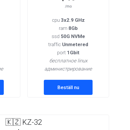
/mo
cpu
3x2.9 GHz
ram
8Gb
ssd
50G NVMe
traffic
Unmetered
port
1Gbit
бесплатное linux
ие
администрирование
Beställ nu
🇰🇿 KZ-32