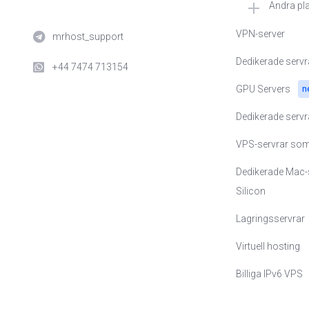
Andra pl
🇳🇱 VPS i Nede
VPN-server
mrhost_support
🇺🇸 VPS i USA
Dedikerade servr
+44 7474 713154
🇺🇦 VPS i Ukrai
GPU Servers
n
🇵🇱 VPS i Polen
Dedikerade serv
🇪🇪 VPS i Estla
VPS-servrar so
🇸🇪 VPS i Sveri
Dedikerade Mac-
Silicon
🇨🇭 VPS i Schw
Lagringsservrar
🇬🇧 VPS i Storb
Virtuell hosting
🇨🇿 VPS i Tjeck
Billiga IPv6 VPS
🇸🇬 VPS i Singa