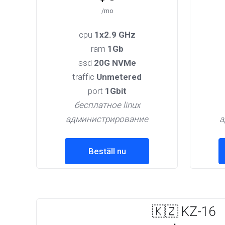
/mo
cpu
1x2.9 GHz
ram
1Gb
ssd
20G NVMe
traffic
Unmetered
port
1Gbit
бесплатное linux
администрирование
а
Beställ nu
🇰🇿 KZ-16