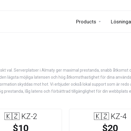
Products
Lösninga
ealiskt val. Serverplatser i Almaty ger maximal prestanda, snabb åtkomst 
da den lägsta möjliga latensen och hög åtkomsthastighet för dina använd
nformation skyddas mot hot. Vi erbjuder också lokal support som är redo a
 prestanda, låg latens och förbättrad tillgänglighet för din webbplats el
🇰🇿 KZ-2
🇰🇿 KZ-4
$10
$20