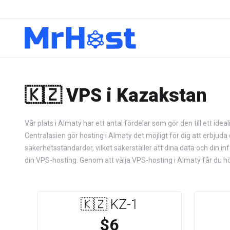
🇰🇿 VPS i Kazakstan
Vår plats i Almaty har ett antal fördelar som gör den till ett id
Centralasien gör hosting i Almaty det möjligt för dig att erbju
säkerhetsstandarder, vilket säkerställer att dina data och din i
din VPS-hosting. Genom att välja VPS-hosting i Almaty får du hög
🇰🇿 KZ-1
$6