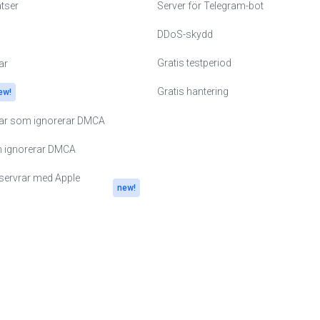
atser
Server för Telegram-bot
rländerna
DDoS-skydd
Gratis testperiod
ar
na
Gratis hantering
ew!
rar som ignorerar DMCA
nd
m ignorerar DMCA
ge
servrar med Apple
new!
eiz
ritannien
ien
pore