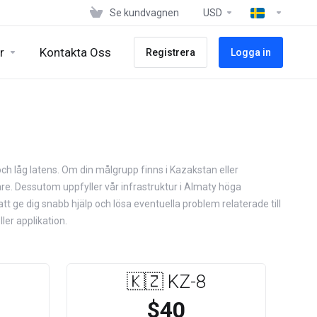
Se kundvagnen
USD
r
Kontakta Oss
Registrera
Logga in
och låg latens. Om din målgrupp finns i Kazakstan eller
are. Dessutom uppfyller vår infrastruktur i Almaty höga
tt ge dig snabb hjälp och lösa eventuella problem relaterade till
ler applikation.
🇰🇿 KZ-8
$40