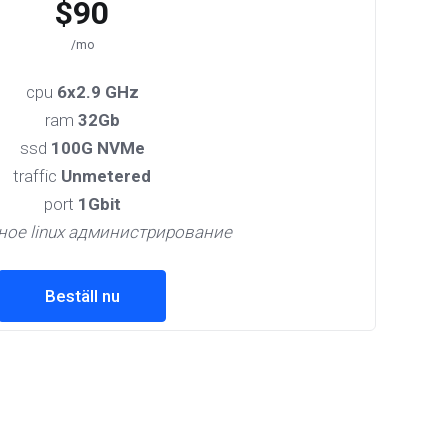
$90
/mo
cpu
6x2.9 GHz
ram
32Gb
ssd
100G NVMe
traffic
Unmetered
port
1Gbit
ное linux администрирование
Beställ nu